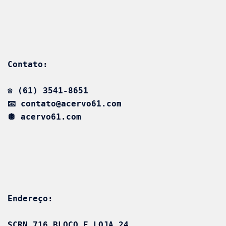
Contato:
☎️ (61) 3541-8651
📧 contato@acervo61.com
🪩 acervo61.com
Endereço:
SCRN 716 BLOCO E LOJA 24